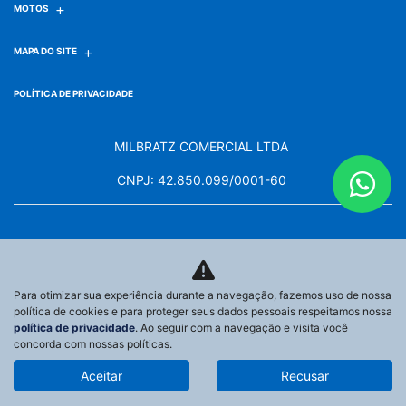
MOTOS
MAPA DO SITE
POLÍTICA DE PRIVACIDADE
MILBRATZ COMERCIAL LTDA
CNPJ: 42.850.099/0001-60
Para otimizar sua experiência durante a navegação, fazemos uso de nossa
No trânsito, enxergar o outro salva
política de cookies e para proteger seus dados pessoais respeitamos nossa
vidas.
política de privacidade
. Ao seguir com a navegação e visita você
concorda com nossas políticas.
Aceitar
Recusar
Desenvolvido pela DEALERSPACE ® Direitos Reservados.