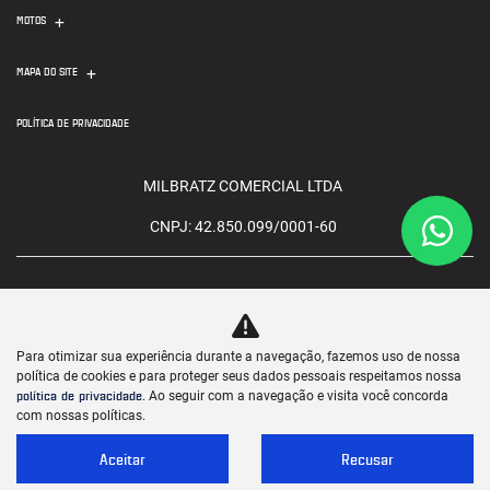
MOTOS
MAPA DO SITE
POLÍTICA DE PRIVACIDADE
MILBRATZ COMERCIAL LTDA
CNPJ: 42.850.099/0001-60
Para otimizar sua experiência durante a navegação, fazemos uso de nossa
No trânsito, enxergar o outro salva
política de cookies e para proteger seus dados pessoais respeitamos nossa
vidas.
política de privacidade
. Ao seguir com a navegação e visita você concorda
com nossas políticas.
Aceitar
Recusar
Desenvolvido pela DEALERSPACE ® Direitos Reservados.