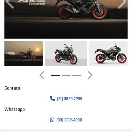
Anterior
Próx
Anterior
Próximo
Contato
(31) 3829-7260
Whatsapp
(33) 3212-4200