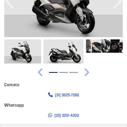
Anterior
Próx
Anterior
Próximo
Contato
(31) 3829-7260
Whatsapp
(33) 3212-4200