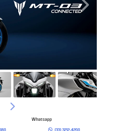
Próximo
Próximo
Whatsapp
9180
(33) 3212-4200