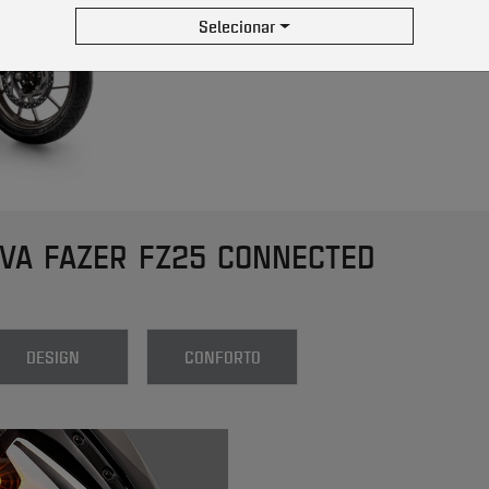
ENTRAR EM 
Selecionar
VA FAZER FZ25 CONNECTED
DESIGN
CONFORTO