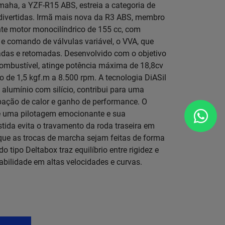
aha, a YZF-R15 ABS, estreia a categoria de
 divertidas. Irmã mais nova da R3 ABS, membro
nte motor monocilíndrico de 155 cc, com
a e comando de válvulas variável, o VVA, que
adas e retomadas. Desenvolvido com o objetivo
combustível, atinge potência máxima de 18,8cv
 de 1,5 kgf.m a 8.500 rpm. A tecnologia DiASil
lumínio com silício, contribui para uma
pação de calor e ganho de performance. O
e uma pilotagem emocionante e sua
tida evita o travamento da roda traseira em
que as trocas de marcha sejam feitas de forma
o tipo Deltabox traz equilíbrio entre rigidez e
abilidade em altas velocidades e curvas.