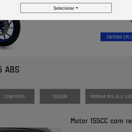
Selecionar
ENTRAR EM 
5 ABS
CONFORTO
DESIGN
YAMAHA R15 BLU CRU
Motor 155CC com re