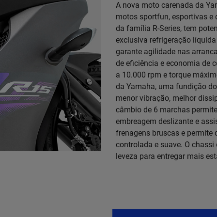
A nova moto carenada da Yam
motos sportfun, esportivas e
da família R-Series, tem pote
exclusiva refrigeração líquid
garante agilidade nas arranc
de eficiência e economia de 
a 10.000 rpm e torque máximo
da Yamaha, uma fundição do a
menor vibração, melhor dissi
câmbio de 6 marchas permit
embreagem deslizante e assis
frenagens bruscas e permite 
controlada e suave. O chassi d
leveza para entregar mais est