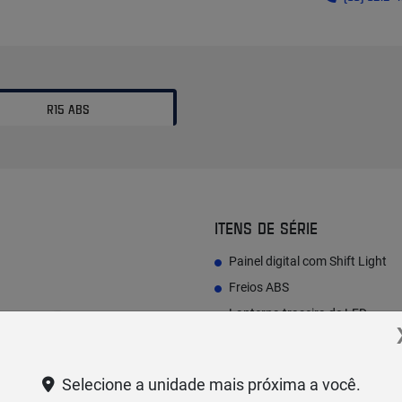
R15 ABS
ITENS DE SÉRIE
Painel digital com Shift Light
Freios ABS
Lanterna traseira de LED
Tanque 11,0L (Reserva 1,9L)
Selecione a unidade mais próxima a você.
Racing Blue