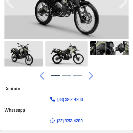
Anterior
Próx
Anterior
Próximo
Contato
(33) 3212-4200
Whatsapp
(33) 3212-4200