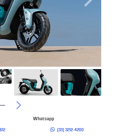
Próximo
Próximo
Whatsapp
612
(33) 3212-4200