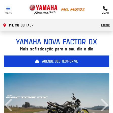
MENU
LIGAR
MIL MOTOS FABRI
ALTERAR
YAMAHA
NOVA FACTOR DX
Mais sofisticação para o seu dia a dia
AGENDE SEU TEST-DRIVE
Anterior
Próx