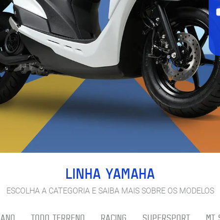
LINHA YAMAHA
ESCOLHA A CATEGORIA E SAIBA MAIS SOBRE OS MODELOS
BANO
TODO TERRENO
RACING
SUPERSPORT
MT 