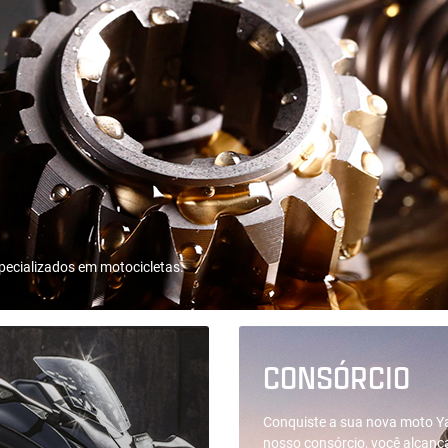
pecializados em motocicletas.
CONSÓRCIO
Conquiste a sua nova moto Y
nosso consórcio, você alcanç