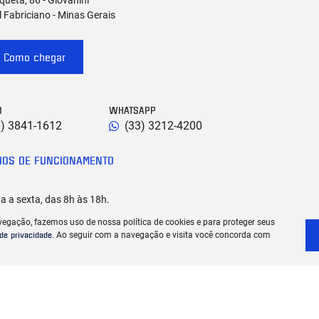
 Fabriciano - Minas Gerais
Como chegar
O
WHATSAPP
1) 3841-1612
(33) 3212-4200
IOS DE FUNCIONAMENTO
 a sexta, das 8h às 18h.
, das 8h às 12h.
vegação, fazemos uso de nossa política de cookies e para proteger seus
 de privacidade
. Ao seguir com a navegação e visita você concorda com
 informações sobre essa loja