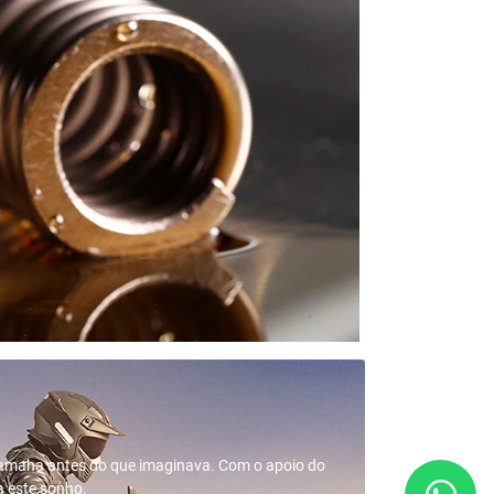
amaha antes do que imaginava. Com o apoio do
a este sonho.